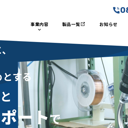
0
事業内容
製品一覧
お知らせ
に、
めとする
器
と
サポート
で