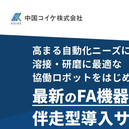
高まる自動化ニーズ
溶接・研磨に最適な
協働ロボットをはじ
最新
FA機
の
伴走型導入