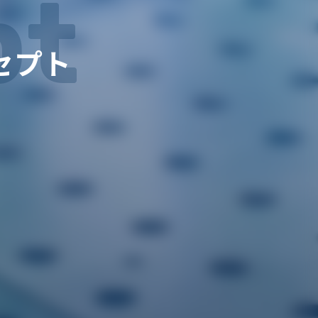
pt
セプト